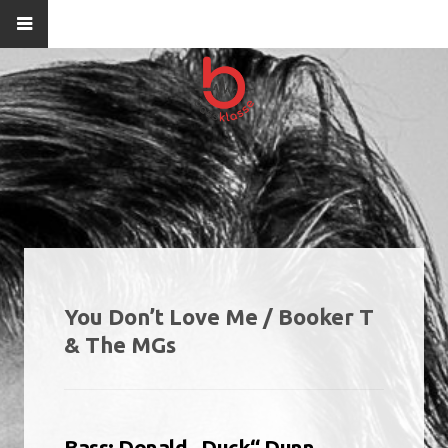
You Don’t Love Me / Booker T
& The MGs
Bass: Donald „Duck“ Dunn