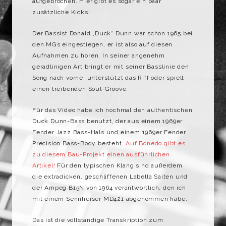
aufgebrochen. Hier gibt es sogar ein paar
zusätzliche Kicks!
Der Bassist Donald „Duck“ Dunn war schon 1965 bei
den MGs eingestiegen, er ist also auf diesen
Aufnahmen zu hören. In seiner angenehm
geradlinigen Art bringt er mit seiner Basslinie den
Song nach vorne, unterstützt das Riff oder spielt
einen treibenden Soul-Groove.
Für das Video habe ich nochmal den authentischen
Duck Dunn-Bass benutzt, der aus einem 1969er
Fender Jazz Bass-Hals und einem 1969er Fender
Precision Bass-Body besteht.
Auf Bonedo gibt es
zu diesem Bau-Projekt einen ausführlichen
Artikel!
Für den typischen Klang sind außerdem
die extradicken, geschliffenen Labella Saiten und
der Ampeg B15N von 1964 verantwortlich, den ich
mit einem Sennheiser MD421 abgenommen habe.
Das ist die vollständige Transkription zum