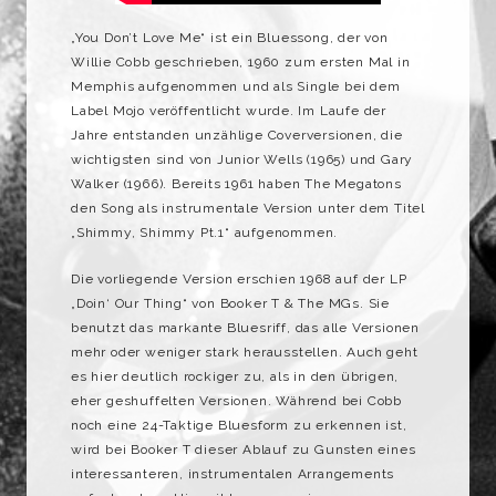
„You Don’t Love Me“ ist ein Bluessong, der von
Willie Cobb geschrieben, 1960 zum ersten Mal in
Memphis aufgenommen und als Single bei dem
Label Mojo veröffentlicht wurde. Im Laufe der
Jahre entstanden unzählige Coverversionen, die
wichtigsten sind von Junior Wells (1965) und Gary
Walker (1966). Bereits 1961 haben The Megatons
den Song als instrumentale Version unter dem Titel
„Shimmy, Shimmy Pt.1“ aufgenommen.
Die vorliegende Version erschien 1968 auf der LP
„Doin‘ Our Thing“ von Booker T & The MGs. Sie
benutzt das markante Bluesriff, das alle Versionen
mehr oder weniger stark herausstellen. Auch geht
es hier deutlich rockiger zu, als in den übrigen,
eher geshuffelten Versionen. Während bei Cobb
noch eine 24-Taktige Bluesform zu erkennen ist,
wird bei Booker T dieser Ablauf zu Gunsten eines
interessanteren, instrumentalen Arrangements