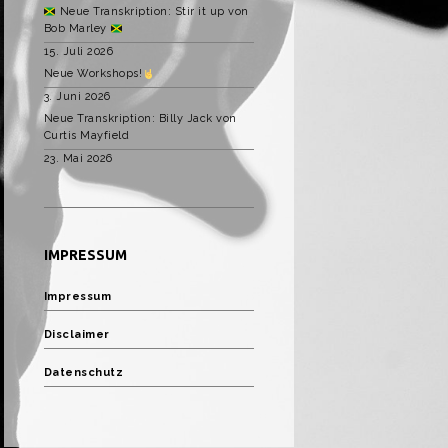
Neue Transkription: Stir it up von
Bob Marley
15. Juli 2026
Neue Workshops!
3. Juni 2026
Neue Transkription: Billy Jack von
Curtis Mayfield
23. Mai 2026
IMPRESSUM
Impressum
Disclaimer
Datenschutz