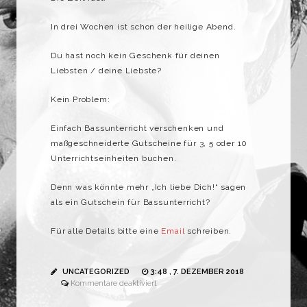
In drei Wochen ist schon der heilige Abend.
Du hast noch kein Geschenk für deinen
Liebsten / deine Liebste?
Kein Problem:
Einfach Bassunterricht verschenken und
maßgeschneiderte Gutscheine für 3, 5 oder 10
Unterrichtseinheiten buchen.
Denn was könnte mehr „Ich liebe Dich!“ sagen
als ein Gutschein für Bassunterricht?
Für alle Details bitte eine
Email
schreiben.
UNCATEGORIZED
3:48 , 7. DEZEMBER 2018
für
Kommentare deaktiviert
Zu
Weihnachten